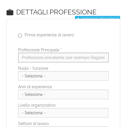
EN
DE
IT
ES
FR
PL