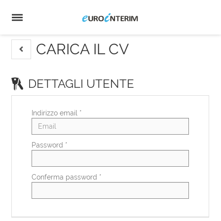
Home
Offerte
di
Carica
lavoro
il
Login
CV
Lingua