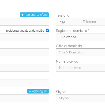
Numero di figli
Aggiungi telefono
Telefono
PAL
Regione di domicilio *
residenza uguale al domicilio
Città di domicilio *
Città Di Domicilio
Numero civico
Aggiungi url
Skype
Regione di residenza *