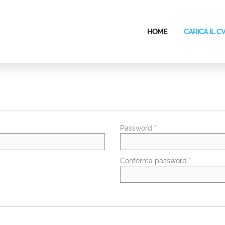
HOME
CARICA IL C
Password *
Conferma password *