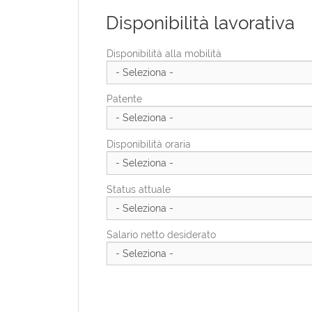
Disponibilità lavorativa
Provincia di residenza
Provincia Di Residenza
Disponibilità alla mobilità
Indirizzo di residenza
Patente
CAP di residenza
Disponibilità oraria
Status attuale
Salario netto desiderato