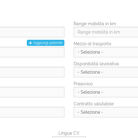
Città di residenza
Città Di Residenza
Range mobilità in km
Numero civico di residenza
Aggiungi patente
Mezzo di trasporto
Disponibilità lavorativa
Preavviso
Contratto valutabile
Lingua CV