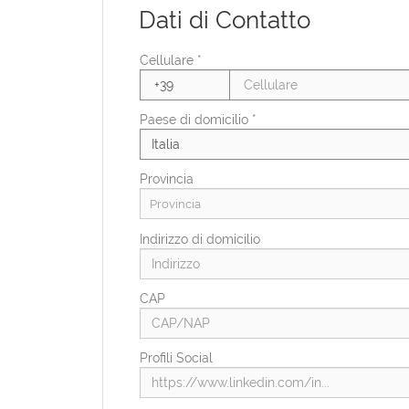
Dati di Contatto
Stato civile
Cellulare *
Condizioni di svantaggio
Paese di domicilio *
Provincia
Provincia
Indirizzo di domicilio
CAP
Profili Social
Paese di residenza *