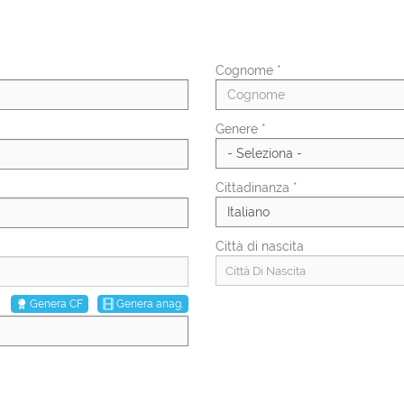
Cognome *
Genere *
Cittadinanza *
Città di nascita
Città Di Nascita
Genera CF
Genera anag.
Percentuale invalidità