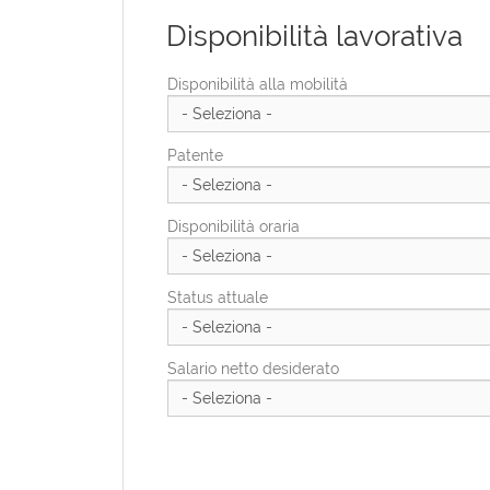
Disponibilità lavorativa
Provincia di residenza
Provincia Di Residenza
Disponibilità alla mobilità
Indirizzo di residenza
Patente
CAP di residenza
Disponibilità oraria
Status attuale
Salario netto desiderato