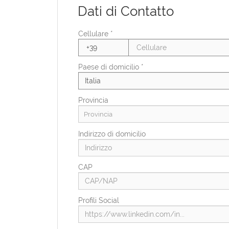
Dati di Contatto
Stato civile
Cellulare *
Condizioni di svantaggio
Paese di domicilio *
Provincia
Provincia
Indirizzo di domicilio
CAP
Profili Social
Paese di residenza *