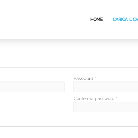
HOME
CARICA IL C
Password *
Conferma password *