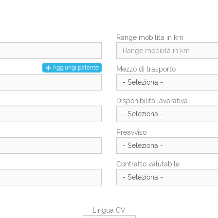
Città di residenza
Città Di Residenza
Range mobilità in km
Numero civico di residenza
Aggiungi patente
Mezzo di trasporto
Disponibilità lavorativa
Preavviso
Contratto valutabile
Lingua CV