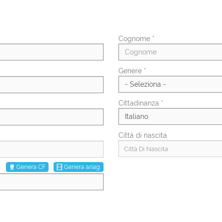
Cognome *
Genere *
Cittadinanza *
Città di nascita
Città Di Nascita
Genera CF
Genera anag.
Percentuale invalidità