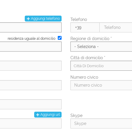
Numero di figli
Aggiungi telefono
Telefono
PAL
Regione di domicilio *
residenza uguale al domicilio
Città di domicilio *
Città Di Domicilio
Numero civico
Aggiungi url
Skype
Regione di residenza *