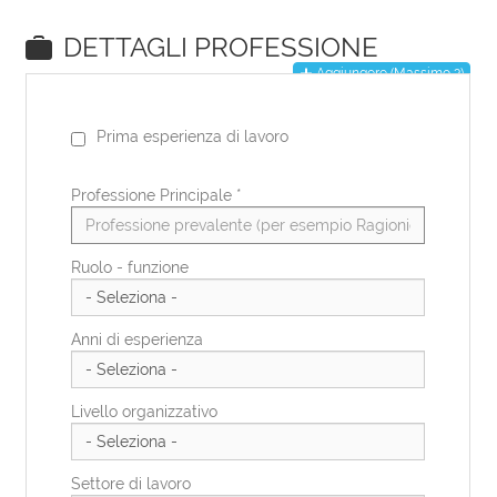
EN
DE
IT
ES
FR
PL