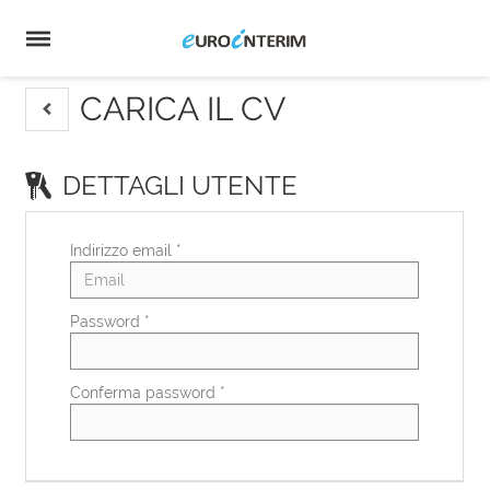
Home
Offerte
di
Carica
lavoro
il
Login
CV
Lingua