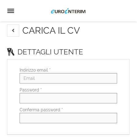
Home
Offerte
di
Carica
lavoro
il
Login
CV
Lingua