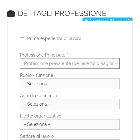
EN
DE
IT
ES
FR
PL