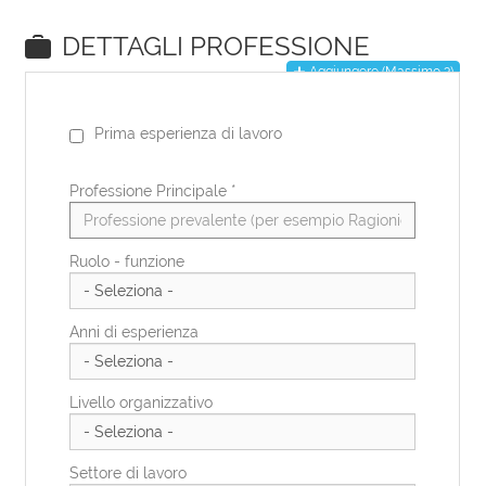
EN
DE
IT
ES
FR
PL