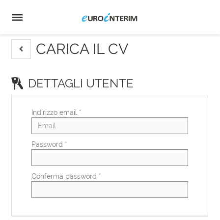
Home
Offerte
di
Carica
lavoro
il
Login
CV
Lingua