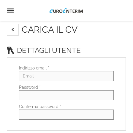
Home
Offerte
di
Carica
lavoro
il
Login
CV
Lingua