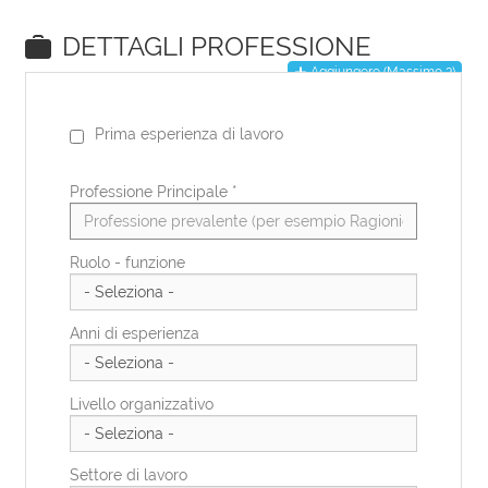
EN
DE
IT
ES
FR
PL