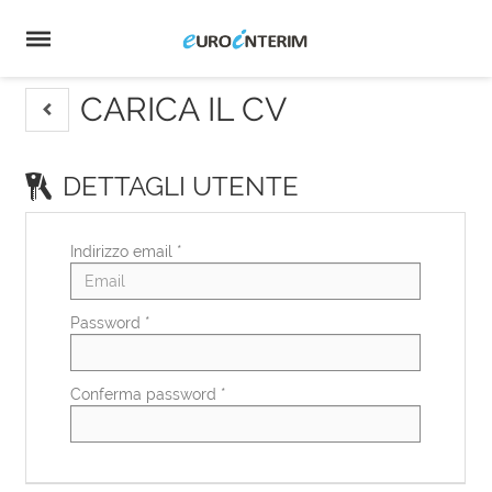
Home
Offerte
di
Carica
lavoro
il
Login
CV
Lingua