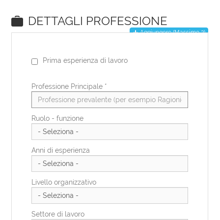
EN
DE
IT
ES
FR
PL