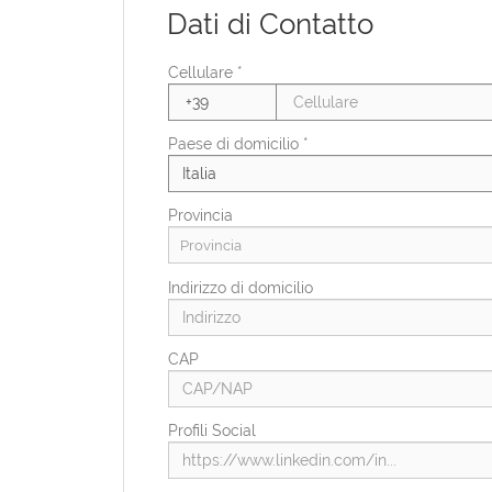
Dati di Contatto
Stato civile
Cellulare *
Condizioni di svantaggio
Paese di domicilio *
Provincia
Provincia
Indirizzo di domicilio
CAP
Profili Social
Paese di residenza *