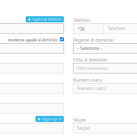
Numero di figli
Aggiungi telefono
Telefono
PAL
Regione di domicilio *
residenza uguale al domicilio
Città di domicilio *
Città Di Domicilio
Numero civico
Aggiungi url
Skype
Regione di residenza *