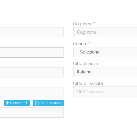
Cognome *
Genere *
Cittadinanza *
Città di nascita
Città Di Nascita
Genera CF
Genera anag.
Percentuale invalidità