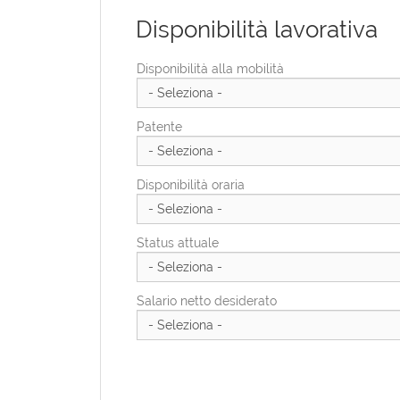
Disponibilità lavorativa
Provincia di residenza
Provincia Di Residenza
Disponibilità alla mobilità
Indirizzo di residenza
Patente
CAP di residenza
Disponibilità oraria
Status attuale
Salario netto desiderato