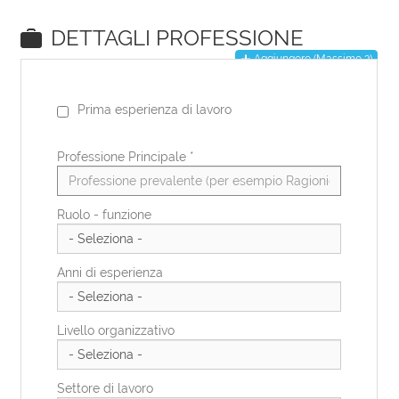
EN
DE
IT
ES
FR
PL