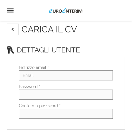
Home
Offerte
di
Carica
lavoro
il
Login
CV
Lingua