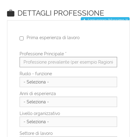
EN
DE
IT
ES
FR
PL