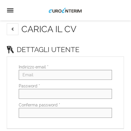
Home
Offerte
di
Carica
lavoro
il
Login
CV
Lingua