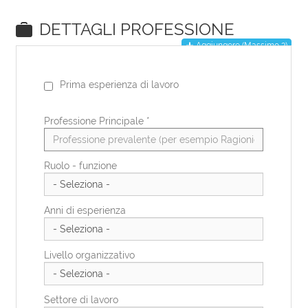
EN
DE
IT
ES
FR
PL