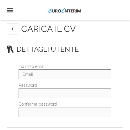
Home
Offerte
di
Carica
lavoro
il
Login
CV
Lingua