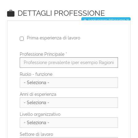
EN
DE
IT
ES
FR
PL