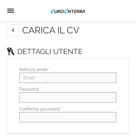
Home
Offerte
di
Carica
lavoro
il
Login
CV
Lingua