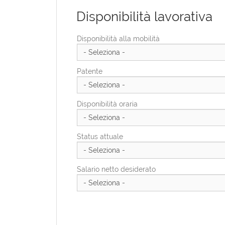
Disponibilità lavorativa
Provincia di residenza
Provincia Di Residenza
Disponibilità alla mobilità
Indirizzo di residenza
Patente
CAP di residenza
Disponibilità oraria
Status attuale
Salario netto desiderato