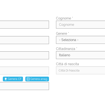
Cognome *
Genere *
Cittadinanza *
Città di nascita
Città Di Nascita
Genera CF
Genera anag.
Percentuale invalidità