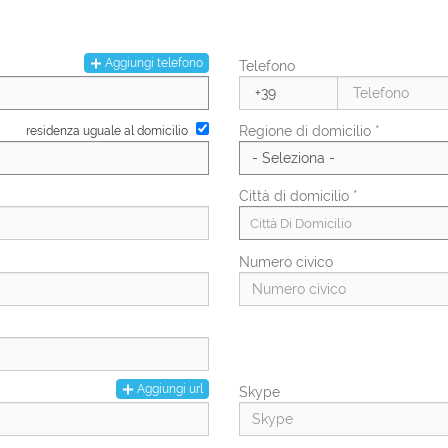
Numero di figli
Aggiungi telefono
Telefono
PAL
Regione di domicilio *
residenza uguale al domicilio
Città di domicilio *
Città Di Domicilio
Numero civico
Aggiungi url
Skype
Regione di residenza *