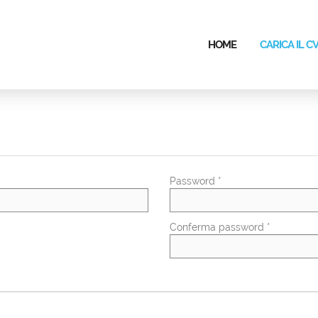
HOME
CARICA IL C
Password *
Conferma password *