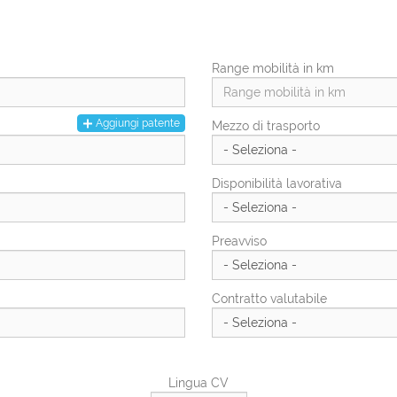
Città di residenza
Città Di Residenza
Range mobilità in km
Numero civico di residenza
Aggiungi patente
Mezzo di trasporto
Disponibilità lavorativa
Preavviso
Contratto valutabile
Lingua CV