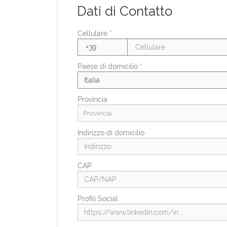
Dati di Contatto
Stato civile
Cellulare *
Condizioni di svantaggio
Paese di domicilio *
Provincia
Provincia
Indirizzo di domicilio
CAP
Profili Social
Paese di residenza *