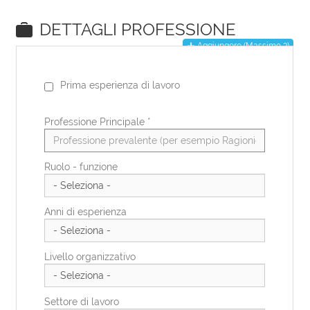
EN
DE
IT
ES
FR
PL