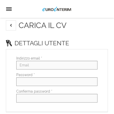
Home
Offerte
di
Carica
lavoro
il
Login
CV
Lingua