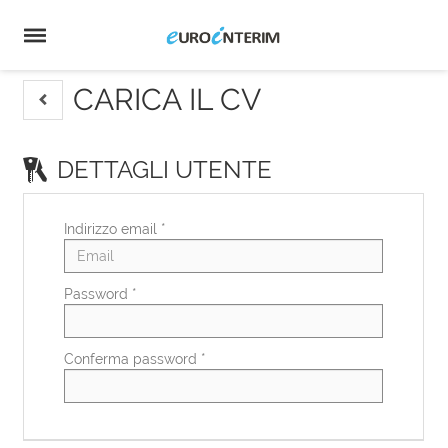
Home
Offerte
di
Carica
lavoro
il
Login
CV
Lingua