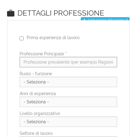
EN
DE
IT
ES
FR
PL