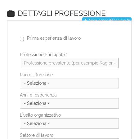
EN
DE
IT
ES
FR
PL