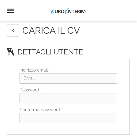
Home
Offerte
di
Carica
lavoro
il
Login
CV
Lingua