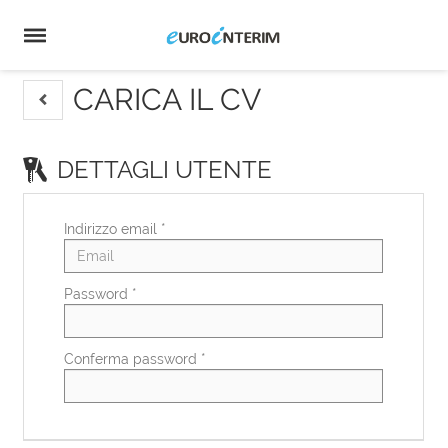
Home
Offerte
di
Carica
lavoro
il
Login
CV
Lingua