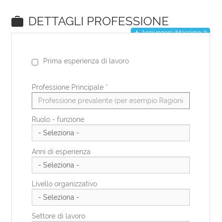
EN
DE
IT
ES
FR
PL